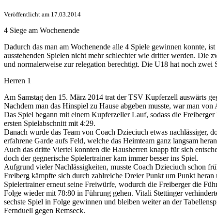
4 Siege am Wochenende
Veröffentlicht am 17.03.2014
4 Siege am Wochenende
Dadurch das man am Wochenende alle 4 Spiele gewinnen konnte, ist m
ausstehenden Spielen nicht mehr schlechter wie dritter werden. Di
und normalerweise zur relegation berechtigt. Die U18 hat noch zwei Sa
Herren 1
Am Samstag den 15. März 2014 trat der TSV Kupferzell auswärts ge
Nachdem man das Hinspiel zu Hause abgeben musste, war man von Anf
Das Spiel begann mit einem Kupferzeller Lauf, sodass die Freiberger
ersten Spielabschnitt mit 4:29.
Danach wurde das Team von Coach Dzieciuch etwas nachlässiger, doch 
erfahrene Garde aufs Feld, welche das Heimteam ganz langsam heranb
Auch das dritte Viertel konnten die Hausherren knapp für sich entsc
doch der gegnerische Spielertrainer kam immer besser ins Spiel.
Aufgrund vieler Nachlässigkeiten, musste Coach Dzieciuch schon früh i
Freiberg kämpfte sich durch zahlreiche Dreier Punkt um Punkt heran u
Spielertrainer erneut seine Freiwürfe, wodurch die Freiberger die F
Folge wieder mit 78:80 in Führung gehen. Vitali Stettinger verhinde