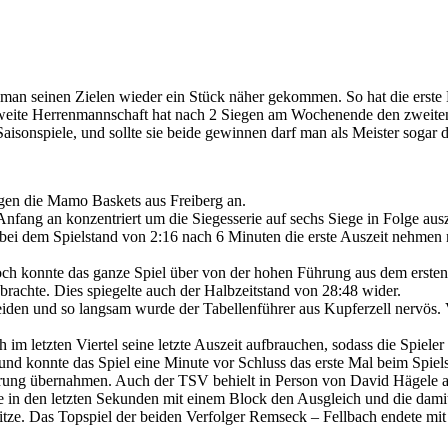
an seinen Zielen wieder ein Stück näher gekommen. So hat die erste M
e zweite Herrenmannschaft hat nach 2 Siegen am Wochenende den zweit
isonspiele, und sollte sie beide gewinnen darf man als Meister sogar d
gen die Mamo Baskets aus Freiberg an.
ang an konzentriert um die Siegesserie auf sechs Siege in Folge aus
 bei dem Spielstand von 2:16 nach 6 Minuten die erste Auszeit nehmen 
konnte das ganze Spiel über von der hohen Führung aus dem ersten Vier
rachte. Dies spiegelte auch der Halbzeitstand von 28:48 wider.
heiden und so langsam wurde der Tabellenführer aus Kupferzell nervös. 
m letzten Viertel seine letzte Auszeit aufbrauchen, sodass die Spieler 
nd konnte das Spiel eine Minute vor Schluss das erste Mal beim Spiels
ührung übernahmen. Auch der TSV behielt in Person von David Hägele an 
rte in den letzten Sekunden mit einem Block den Ausgleich und die dam