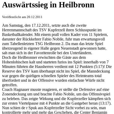
Herren 2: Nervenaufreibender
Auswärtssieg in Heilbronn
Veröffentlicht am 20.12.2011
Am Samstag, den 17.12.2011, setzte auch die zweite
Herrenmannschaft des TSV Kupferzell ihren Schlusspunkt im
Basketballkalender. Mit einem prall vollen Kader von 11 Spielern,
darunter der Rückkehrer Fabio Nobile, fuhr man erwartungsvoll
zum Tabellenletzten TSG Heilbronn 2. Da man das letzte Spiel
überzeugend in eigener Halle gegen Neuenstadt gewonnen hatte,
sah man sich in der Favoritenrolle bei den Unterländern.
Doch die Heilbronner erwischten die Gäste aus dem
Hohenlohischen kalt und starteten furios ins Spiel: innerhalb von 7
Minuten führten die Hausherren verdient mit 12 Punkten (5:17)! Die
Reserve des TSV kam überhaupt nicht ins Spiel, die Manndeckung
war gegen die quirligen schnellen Spieler des Heimteams total
überfordert und in der Offensive wurden einfachste Würfe nicht
getroffen.
Coach Hagnauer musste reagieren, er stellte die Defensive auf eine
Zonendeckung um und brachte Fabio Nobile, um das Offensivspiel
zu beleben. Das zeigte Wirkung und die Kupferzeller kämpften sich
zur ersten Viertelpause mit 4 Punkte an die Gastgeber heran (13:17).