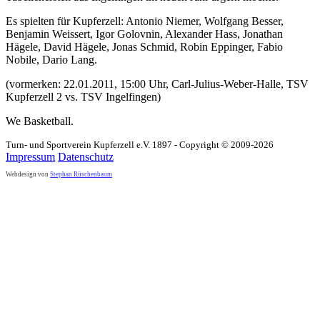
Mannschaft muss sich erheblich steigern, wenn sie den
Tabellenersten aus Ingelfingen im neuen Jahr ärgern möchte.
Es spielten für Kupferzell: Antonio Niemer, Wolfgang Besser,
Benjamin Weissert, Igor Golovnin, Alexander Hass, Jonathan
Hägele, David Hägele, Jonas Schmid, Robin Eppinger, Fabio
Nobile, Dario Lang.
(vormerken: 22.01.2011, 15:00 Uhr, Carl-Julius-Weber-Halle, TSV
Kupferzell 2 vs. TSV Ingelfingen)
We
Basketball.
Turn- und Sportverein Kupferzell e.V. 1897 - Copyright © 2009-2026
Impressum
Datenschutz
Webdesign von
Stephan Rüschenbaum