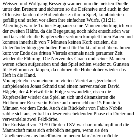
Nun schien de r Spuk aus Kupferzeller Sicht vorbei zu sein, man
kontrollierte mehr und mehr das Geschehen, die Center Benjamin
Weissert und Wolfgang Besser gewannen nun die meisten Duelle
unter den Brettern und sicherten so die Defensive und auch in der
Offensive fanden die Hohenloher zu ihrem Spiel, kombinierten
gefällig und trafen vor allem ihre einfachen Würfe. (31:21).
Allerdings warnte Trainer Hagnauer seine Mannen eindringlich vor
der zweiten Hälfte, da die Begegnung noch nicht entschieden war
und tatsächlich: die Kupferzeller verloren komplett ihren Faden und
konnten innerhalb von 7 Minuten keinen Korb erzielen, die
Unterländer hingegen holten Punkt für Punkt auf und übernahmen
kurz vor Ende des dritten Viertels erstmals nach geraumer Zeit
wieder die Führung. Die Nerven des Coach und seiner Mannen
waren schon aufgerieben und das Spiel schien wieder zu Gunsten
für Heilbronn zu kippen, da nahmen die Hohenloher wieder das
Heft in die Hand.
Vorangetrieben von einem im vierten Viertel ausgezeichnet
aufspielenden Jonas Schmid und einem nervenstarken David
Hägele, der 4 Freiwürfe in Folge verwandelte, rissen die
Kupferzeller wieder das Spiel an sich und distanzierten die
Heilbronner Reserve in Kürze auf unerreichbare 15 Punkte 5
Minuten vor dem Ende. Auch die Rückkehr von Fabio Nobile
zahlte sich aus, er traf in dieser entscheidenden Phase ein Dreier und
verwandelte zwei Feldkörbe.
Der Endstand von 71:59 für den TSV war hart umkämpft und die